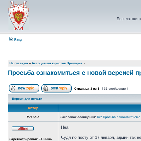
Бесплатная 
Вход
На главную
»
Ассоциация юристов Приморья
»
Просьба ознакомиться с новой версией 
Страница
3
из
3
[ 31 сообщение ]
Начать новую тему
Ответить на тему
Версия для печати
Автор
forensic
Заголовок сообщения:
Re: Просьба ознакомиться с
Неа.
Не
в
Судя по посту от 17 января, админ так н
Зарегистрирован:
24 Июнь
сети