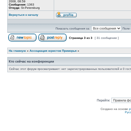
2008, 08:59
Сообщения:
1363
Откуда:
St-Petersburg
Вернуться к началу
Профиль
Показать сообщения за:
Поле 
Страница
3
из
3
[ 31 сообщение ]
Начать новую тему
Ответить на тему
На главную
»
Ассоциация юристов Приморья
»
Кто сейчас на конференции
Сейчас этот форум просматривают: нет зарегистрированных пользователей и 0 гос
Перейти:
Создано на основе
p
Рус