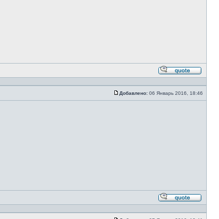
Ответи
с
цитато
Добавлено:
06 Январь 2016, 18:46
Сообщение
Ответи
с
цитато