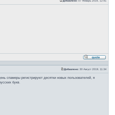
Добавлено:
07 Январь 2016, 12:41
Сообщение
Ответи
с
цитато
Добавлено:
30 Август 2019, 11:34
Сообщение
день спамеры регистрируют десятки новых пользователей, я
усских букв.