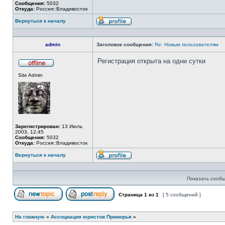
Сообщения:
5032
Откуда:
Россия::Владивосток
Вернуться к началу
Профиль
admin
Заголовок сообщения:
Re: Новым пользователям
Регистрация открыта на одни сутки
Не
Site Admin
в
сети
Зарегистрирован:
13 Июль
2003, 12:45
Сообщения:
5032
Откуда:
Россия::Владивосток
Вернуться к началу
Профиль
Показать сообщ
Страница
1
из
1
[ 5 сообщений ]
Начать новую тему
Ответить на тему
На главную
»
Ассоциация юристов Приморья
»