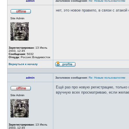
admin
Заголовок сообщения:
Re: Новым пользователям
нет, это новое правило, в связи с атакой
Не
Site Admin
в
сети
Зарегистрирован:
13 Июль
2003, 12:45
Сообщения:
5032
Откуда:
Россия::Владивосток
Вернуться к началу
Профиль
admin
Заголовок сообщения:
Re: Новым пользователям
Ещё раз про новую регистрацию, только
вручную всех просматриваю, если желае
Не
Site Admin
в
сети
Зарегистрирован:
13 Июль
2003, 12:45