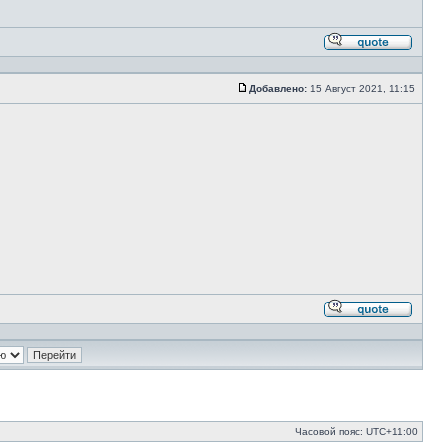
Ответи
с
цитато
Добавлено:
15 Август 2021, 11:15
Сообщение
Ответи
с
цитато
Часовой пояс:
UTC+11:00