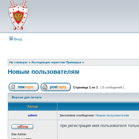
Вход
На главную
»
Ассоциация юристов Приморья
»
Новым пользователям
Страница
1
из
1
[ 5 сообщений ]
Начать новую тему
Ответить на тему
Версия для печати
Автор
admin
Заголовок сообщения:
Новым пользователям
при регистрация имя пользователя тольк
Не
Site Admin
в
сети