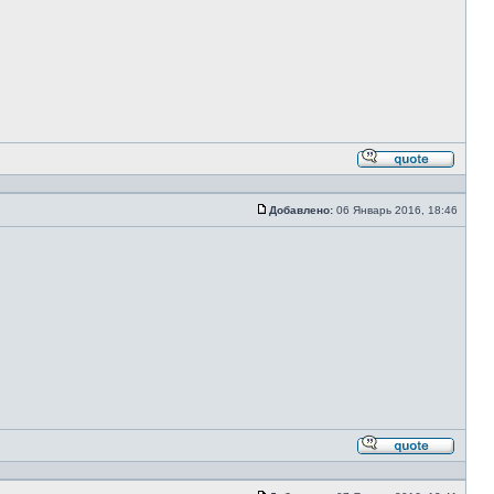
Ответи
с
цитато
Добавлено:
06 Январь 2016, 18:46
Сообщение
Ответи
с
цитато