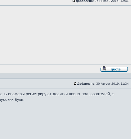
Добавлено:
07 Январь 2016, 12:41
Сообщение
Ответи
с
цитато
Добавлено:
30 Август 2019, 11:34
Сообщение
день спамеры регистрируют десятки новых пользователей, я
усских букв.