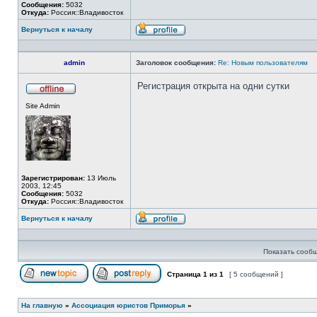
Сообщения:
5032
Откуда:
Россия::Владивосток
Вернуться к началу
Профиль
admin
Заголовок сообщения:
Re: Новым пользователям
Регистрация открыта на одни сутки
Не
Site Admin
в
сети
Зарегистрирован:
13 Июль
2003, 12:45
Сообщения:
5032
Откуда:
Россия::Владивосток
Вернуться к началу
Профиль
Показать сообщ
Страница
1
из
1
[ 5 сообщений ]
Начать новую тему
Ответить на тему
На главную
»
Ассоциация юристов Приморья
»