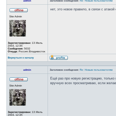
admin
Заголовок сообщения:
Re: Новым пользователям
нет, это новое правило, в связи с атакой
Не
Site Admin
в
сети
Зарегистрирован:
13 Июль
2003, 12:45
Сообщения:
5032
Откуда:
Россия::Владивосток
Вернуться к началу
Профиль
admin
Заголовок сообщения:
Re: Новым пользователям
Ещё раз про новую регистрацию, только
вручную всех просматриваю, если желае
Не
Site Admin
в
сети
Зарегистрирован:
13 Июль
2003, 12:45