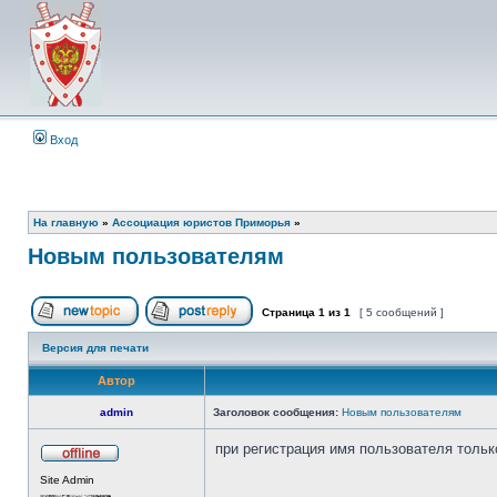
Вход
На главную
»
Ассоциация юристов Приморья
»
Новым пользователям
Страница
1
из
1
[ 5 сообщений ]
Начать новую тему
Ответить на тему
Версия для печати
Автор
admin
Заголовок сообщения:
Новым пользователям
при регистрация имя пользователя тольк
Не
Site Admin
в
сети