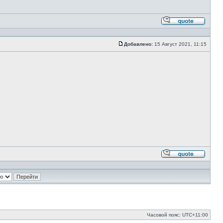
Ответи
с
цитато
Добавлено:
15 Август 2021, 11:15
Сообщение
Ответи
с
цитато
Часовой пояс:
UTC+11:00