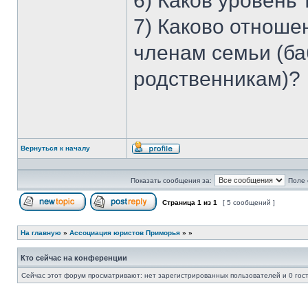
6) Каков уровень
7) Каково отноше
членам семьи (ба
родственникам)?
Вернуться к началу
Профиль
Показать сообщения за:
Поле 
Страница
1
из
1
[ 5 сообщений ]
Начать новую тему
Ответить на тему
На главную
»
Ассоциация юристов Приморья
»
»
Кто сейчас на конференции
Сейчас этот форум просматривают: нет зарегистрированных пользователей и 0 гос