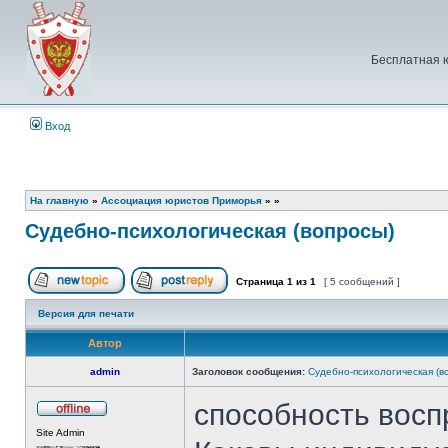
Бесплатная 
Вход
На главную
»
Ассоциация юристов Приморья
»
»
Судебно-психологическая (вопросы)
Страница
1
из
1
[ 5 сообщений ]
Начать новую тему
Ответить на тему
Версия для печати
Автор
admin
Заголовок сообщения:
Судебно-психологическая (в
способность восп
Не
Site Admin
в
сети