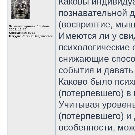
Каковы индивиду
познавательной д
(восприятие, мыш
Зарегистрирован:
13 Июль
2003, 12:45
Имеются ли у сви
Сообщения:
5032
Откуда:
Россия::Владивосток
психологические 
снижающие спосо
события и давать
Каково было псих
(потерпевшего) в
Учитывая уровень
(потерпевшего) и
особенности, мож