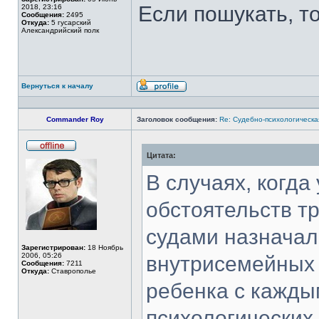
Если пошукать, то
2018, 23:16
Сообщения:
2495
Откуда:
5 гусарский
Александрийский полк
Вернуться к началу
Профиль
Commander Roy
Заголовок сообщения:
Re: Судебно-психологическа
Цитата:
Не
в
сети
В случаях, когда
обстоятельств т
судами назначал
Зарегистрирован:
18 Ноябрь
2006, 05:26
внутрисемейных
Сообщения:
7211
Откуда:
Ставрополье
ребенка с кажды
психологических