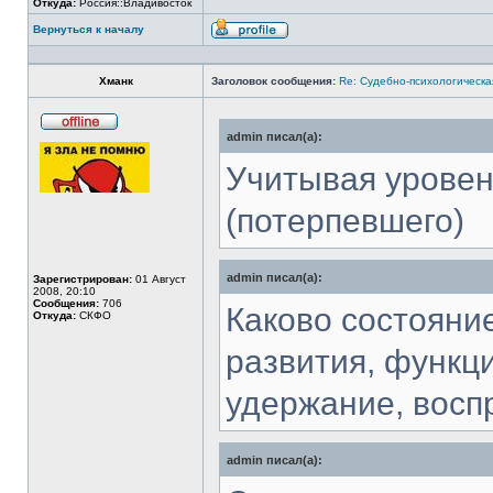
Откуда:
Россия::Владивосток
Вернуться к началу
Профиль
Хманк
Заголовок сообщения:
Re: Судебно-психологическа
admin писал(а):
Не
в
сети
Учитывая уровен
(потерпевшего)
admin писал(а):
Зарегистрирован:
01 Август
2008, 20:10
Сообщения:
706
Каково состояни
Откуда:
СКФО
развития, функц
удержание, восп
admin писал(а):