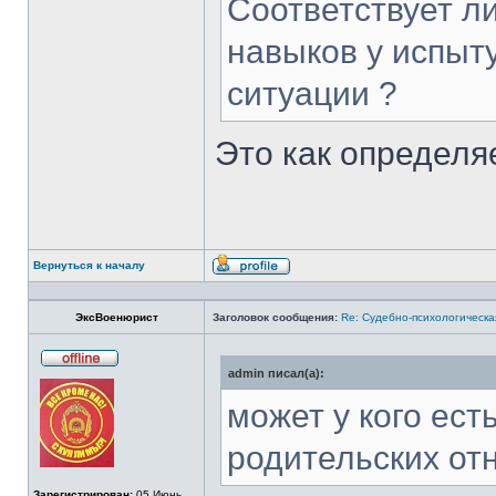
Соответствует л
навыков у испыт
ситуации ?
Это как определя
Вернуться к началу
Профиль
ЭксВоенюрист
Заголовок сообщения:
Re: Судебно-психологическа
admin писал(а):
Не
в
сети
может у кого ес
родительских от
Зарегистрирован:
05 Июнь