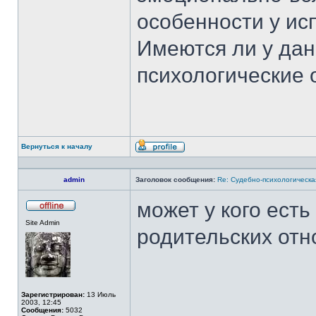
особенности у ис
Имеются ли у да
психологические 
Вернуться к началу
Профиль
admin
Заголовок сообщения:
Re: Судебно-психологическа
может у кого ест
Не
Site Admin
в
родительских от
сети
Зарегистрирован:
13 Июль
2003, 12:45
Сообщения:
5032