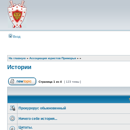
Вход
На главную
»
Ассоциация юристов Приморья
»
»
Истории
Страница
1
из
4
[ 123 темы ]
Начать новую тему
Прокурорус обыкновенный
Эта
тема
Ничего себе история...
закрыта,
вы
Нет
не
непрочитанных
Цитаты.
можете
сообщений