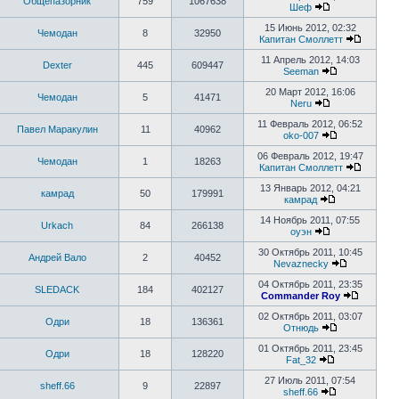
Общепазорник
759
1067638
последнему
Шеф
Перейти
сообщению
к
15 Июнь 2012, 02:32
Чемодан
8
32950
последнему
Капитан Смоллетт
сообщению
Перейт
к
11 Апрель 2012, 14:03
Dexter
445
609447
послед
Seeman
Перейти
сообще
к
20 Март 2012, 16:06
Чемодан
5
41471
последнему
Neru
Перейти
сообщению
к
11 Февраль 2012, 06:52
Павел Маракулин
11
40962
последнему
oko-007
сообщению
Перейти
к
06 Февраль 2012, 19:47
Чемодан
1
18263
последнему
Капитан Смоллетт
сообщению
Перейт
к
13 Январь 2012, 04:21
камрад
50
179991
послед
камрад
Перейти
сообще
к
14 Ноябрь 2011, 07:55
Urkach
84
266138
последнему
оуэн
Перейти
сообщению
к
30 Октябрь 2011, 10:45
Андрей Вало
2
40452
последнему
Nevaznecky
сообщению
Перейти
к
04 Октябрь 2011, 23:35
SLEDACK
184
402127
последнем
Commander Roy
сообщени
Перейти
к
02 Октябрь 2011, 03:07
Одри
18
136361
последн
Отнюдь
Перейти
сообще
к
01 Октябрь 2011, 23:45
Одри
18
128220
последнему
Fat_32
Перейти
сообщению
к
27 Июль 2011, 07:54
sheff.66
9
22897
последнему
sheff.66