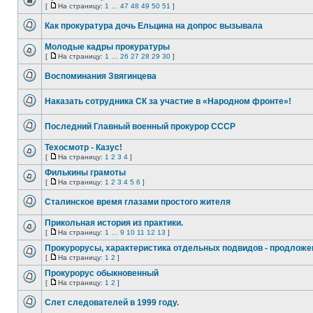
сообщений
редактировать
[
На страницу:
1
…
47
48
49
50
51
]
Эта
На
и
тема
страницу
оставлять
Как прокуратура дочь Ельцина на допрос вызывала
закрыта,
сообщения
вы
Нет
в
не
непрочитанных
ней.
Молодые кадры прокуратуры
можете
сообщений
редактировать
[
На страницу:
1
…
26
27
28
29
30
]
Нет
На
и
непрочитанных
страницу
оставлять
Воспоминания Звягинцева
сообщений
сообщения
Нет
в
непрочитанных
ней.
Наказать сотрудника СК за участие в «Народном фронте»!
сообщений
Нет
непрочитанных
Последний Главный военный прокурор СССР
сообщений
Нет
непрочитанных
Техосмотр - Казус!
сообщений
[
На страницу:
1
2
3
4
]
Нет
На
непрочитанных
страницу
Филькины грамоты
сообщений
[
На страницу:
1
2
3
4
5
6
]
Нет
На
непрочитанных
страницу
Сталинское время глазами простого жителя
сообщений
Нет
непрочитанных
Прикольная история из практики.
сообщений
[
На страницу:
1
…
9
10
11
12
13
]
Нет
На
непрочитанных
страницу
Прокурорусы, характеристика отдельных подвидов - продложе
сообщений
[
На страницу:
1
2
]
Нет
На
непрочитанных
страницу
Прокурорус обыкновенный
сообщений
[
На страницу:
1
2
]
Нет
На
непрочитанных
страницу
Слет следователей в 1999 году.
сообщений
Нет