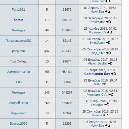
последнему
HawkEye
сообщению
Перейти
к
01 Апрель 2021, 16:56
Funt1981
5
33678
последнему
HawkEye
сообщению
Перейти
к
10 Октябрь 2020, 21:12
admin
119
219133
последнему
Proximator
сообщению
Перейти
к
28 Ноябрь 2019, 04:02
Чемодан
46
186826
последнему
Лоринзер55
сообщению
Перейти
к
21 Сентябрь 2019, 15:57
Пользователь002
14
52141
последнем
Инсайдер
Перейти
сообщению
к
05 Сентябрь 2019, 19:49
poisktem
437
483485
последнему
След_СКР
сообщению
Перейти
к
04 Декабрь 2017, 20:23
Том Сойер.
10
99674
последнему
Alexs_Sasha
сообщению
Перейти
к
11 Март 2017, 05:10
Администратор
283
454111
последнем
Commander Roy
сообщени
Перейти
к
22 Декабрь 2016, 19:04
1.05
11
35002
последн
MJR
Перейти
сообще
к
02 Декабрь 2016, 02:51
Чемодан
146
349287
последнему
Челищев С.А.
сообщению
Перейти
к
14 Ноябрь 2016, 19:36
Андрей Вало
268
469535
последне
Octopus
Перейти
сообщени
к
25 Сентябрь 2016, 23:33
Журналист
19
43344
последнему
Volume
Перейти
сообщению
к
23 Август 2016, 18:53
Боксер2000
5
18206
последнему
HawkEye
сообщению
Перейти