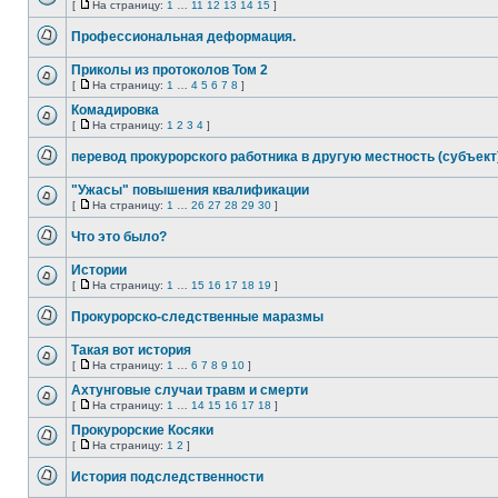
редактировать
[
На страницу:
1
…
11
12
13
14
15
]
Нет
На
и
непрочитанных
страницу
оставлять
Профессиональная деформация.
сообщений
сообщения
Нет
в
непрочитанных
ней.
Приколы из протоколов Том 2
сообщений
[
На страницу:
1
…
4
5
6
7
8
]
Нет
На
непрочитанных
страницу
Комадировка
сообщений
[
На страницу:
1
2
3
4
]
Нет
На
непрочитанных
страницу
перевод прокурорского работника в другую местность (субъект
сообщений
Нет
непрочитанных
"Ужасы" повышения квалификации
сообщений
[
На страницу:
1
…
26
27
28
29
30
]
Нет
На
непрочитанных
страницу
Что это было?
сообщений
Нет
непрочитанных
Истории
сообщений
[
На страницу:
1
…
15
16
17
18
19
]
Нет
На
непрочитанных
страницу
Прокурорско-следственные маразмы
сообщений
Нет
непрочитанных
Такая вот история
сообщений
[
На страницу:
1
…
6
7
8
9
10
]
Нет
На
непрочитанных
страницу
Ахтунговые случаи травм и смерти
сообщений
[
На страницу:
1
…
14
15
16
17
18
]
Нет
На
непрочитанных
страницу
Прокурорские Косяки
сообщений
[
На страницу:
1
2
]
Нет
На
непрочитанных
страницу
История подследственности
сообщений
Нет