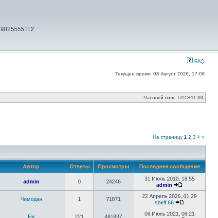
79025555112
FAQ
Текущее время: 08 Август 2026, 17:08
Часовой пояс:
UTC+11:00
На страницу
1
2
3
4
»
Автор
Ответы
Просмотры
Последнее сообщение
31 Июль 2010, 16:55
admin
0
24246
admin
Перейти
к
22 Апрель 2026, 01:29
Чемодан
1
71871
последнему
sheff.66
сообщению
Перейти
к
06 Июнь 2021, 06:21
Ёж
221
481837