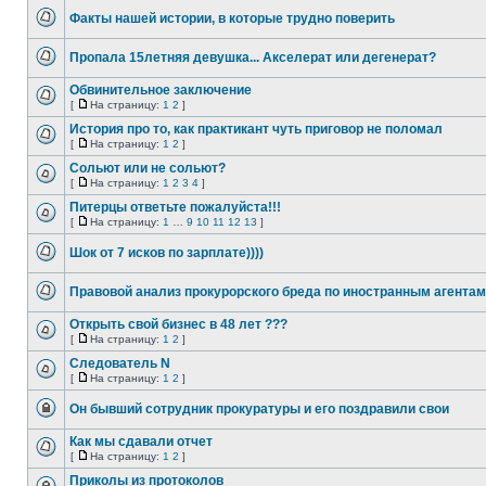
непрочитанных
Факты нашей истории, в которые трудно поверить
сообщений
Нет
непрочитанных
Пропала 15летняя девушка... Акселерат или дегенерат?
сообщений
Нет
непрочитанных
Обвинительное заключение
сообщений
[
На страницу:
1
2
]
Нет
На
непрочитанных
страницу
История про то, как практикант чуть приговор не поломал
сообщений
[
На страницу:
1
2
]
Нет
На
непрочитанных
страницу
Сольют или не сольют?
сообщений
[
На страницу:
1
2
3
4
]
Нет
На
непрочитанных
страницу
Питерцы ответьте пожалуйста!!!
сообщений
[
На страницу:
1
…
9
10
11
12
13
]
Нет
На
непрочитанных
страницу
Шок от 7 исков по зарплате))))
сообщений
Нет
непрочитанных
Правовой анализ прокурорского бреда по иностранным агентам
сообщений
Нет
непрочитанных
Открыть свой бизнес в 48 лет ???
сообщений
[
На страницу:
1
2
]
Нет
На
непрочитанных
страницу
Следователь N
сообщений
[
На страницу:
1
2
]
Нет
На
непрочитанных
страницу
Он бывший сотрудник прокуратуры и его поздравили свои
сообщений
Эта
тема
Как мы сдавали отчет
закрыта,
[
На страницу:
1
2
]
вы
Нет
На
не
непрочитанных
страницу
Приколы из протоколов
можете