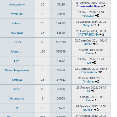
к
09 Апрель 2016, 19:56
Nevaznecky
10
36116
последнему
Commander Roy
сообщению
Перейти
к
03 Март 2016, 17:51
Уставший
10
27029
последн
Чемодан
Перейти
сообще
к
23 Декабрь 2014, 22:11
valandr
15
124067
последнему
Чинуша
Перейти
сообщению
к
28 Ноябрь 2014, 00:53
Чемодан
17
51620
последнему
3ABTPA BECHA
сообщению
Перейти
к
02 Сентябрь 2014, 02:40
Dexter
56
227390
последне
apriori
Перейти
сообщен
к
20 Май 2014, 09:01
Магистр
180
320398
последнему
Rim
Перейти
сообщению
к
19 Март 2014, 15:47
Пус
0
14672
последнему
Пус
сообщению
Перейти
к
22 Сентябрь 2013, 03:43
Павел Маракулин
3
18434
последнему
Оформитель
сообщению
Перейти
к
31 Май 2013, 23:10
камрад
25
147611
последнем
Ali-Marat
Перейти
сообщени
к
26 Январь 2013, 04:43
steep
28
78386
последнему
13
Перейти
сообщению
к
18 Январь 2013, 09:31
Журналист
1
16033
последнему
Rim
сообщению
Перейти
к
24 Декабрь 2012, 17:54
nj
16
136714
последнему
ВОиПП
сообщению
Перейти
к
24 Октябрь 2012, 16:13