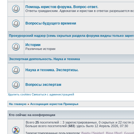
непрочитанных
сообщений
Помощь юристов форума. Вопрос-ответ.
Ответы гражданским. Адвокатам и юристам в ответах разрешается вс
Нет
непрочитанных
сообщений
Вопросы будущего времени
Нет
непрочитанных
Прокурорский надзор (семь скрытых раздела форума видны только заре
сообщений
Истории
Различные истории
Нет
непрочитанных
Экспертная деятельность. Наука и техника
сообщений
Наука и техника. Экспертизы.
Нет
непрочитанных
сообщений
Вопросы экспертам
Нет
непрочитанных
Удалить cookies
Связаться с администрацией
сообщений
На главную
»
Ассоциация юристов Приморья
Кто сейчас на конференции
Всего
25
посетителей :: 3 зарегистрированных, 0 скрытых и 22 гостя 
Больше всего посетителей (
683
) здесь было 12 Апрель 2026, 07:30
Зарегистрированные пользователи:
Baidu [Spider]
,
Bing [Bot]
,
Googl