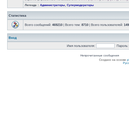
Легенда ::
Администраторы
,
Супермодераторы
Статистика
Всего сообщений:
469210
| Всего тем:
8710
| Всего пользователей:
149
Вход
Имя пользователя:
Пароль:
Непрочитанные сообщения
Создано на основе
p
Рус