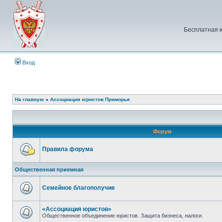
Бесплатная 
Вход
На главную
»
Ассоциация юристов Приморья
Форум
Правила форума
Нет
непрочитанных
Общественная приемная
сообщений
Семейное благополучие
Нет
непрочитанных
сообщений
«Ассоциация юристов»
Общественное объединение юристов. Защита бизнеса, налоги.
Нет